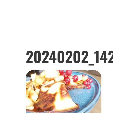
reservation@msgnutrition.com
+32 455 13 91 22
20240202_14